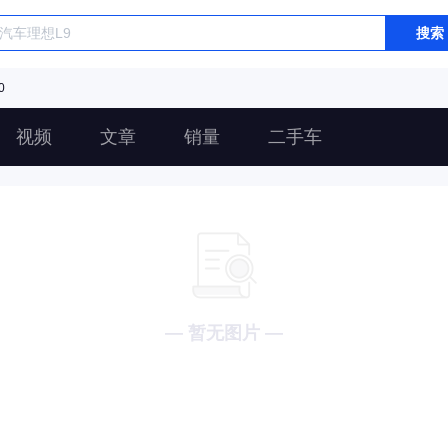
搜索
0
视频
文章
销量
二手车
— 暂无图片 —