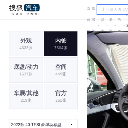
当
搜
车
一
前
狐
型
奥
汽
＞
＞
＞
＞
位
汽
大
迪
奥
外观
内饰
置:
车
全
迪
4633张
7664张
底盘/动力
空间
1637张
449张
车展/其他
官方
219张
251张
2022款 40 TFSI 豪华动感型