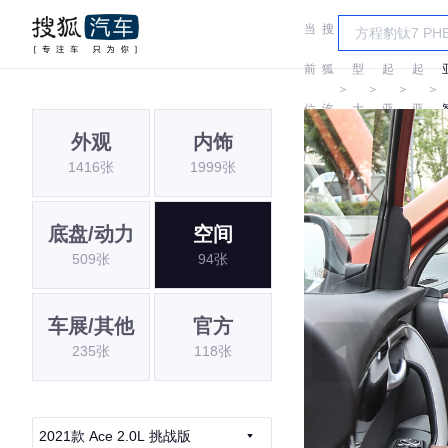
当
搜
车
前
狐
型
起
起
＞
＞
＞
＞
位
汽
大
亚
亚
外观
内饰
置:
车
全
1416张
1999张
底盘/动力
空间
509张
94张
车展/其他
官方
235张
118张
2021款 Ace 2.0L 挑战版