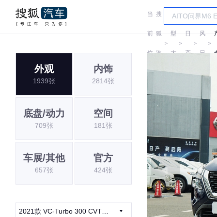
当
搜
车
东
前
狐
型
日
风
＞
＞
＞
＞
位
汽
大
产
日
外观
内饰
置:
车
全
产
1939张
2814张
底盘/动力
空间
709张
181张
车展/其他
官方
657张
424张
2021款 VC-Turbo 300 CVT