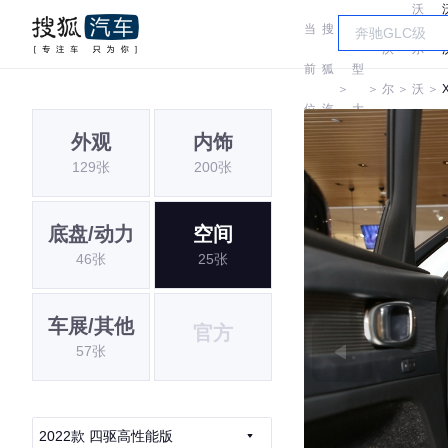
沃
当
搜
车
沃
尔
前
狐
型
＞
＞
尔
＞
沃
＞
位
汽
大
沃
亚
外观
内饰
置:
车
全
129张
200张
太
底盘/动力
空间
46张
25张
车展/其他
官方
57张
2022款 四驱高性能版