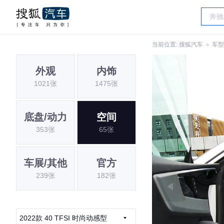
当前位置:
搜狐汽车
＞
车型
外观
内饰
1021张
1475张
底盘/动力
空间
353张
65张
车展/其他
官方
239张
182张
2022款 40 TFSI 时尚动感型