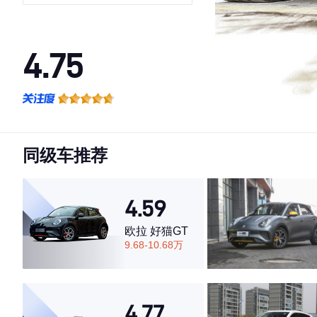
4.75
·外观表现较为优秀，优于75%同级车
·内饰表现较为优秀，优于85%同级车
·空间表现较为优秀，优于77%同级车
同级车推荐
4.59
欧拉 好猫GT
9.68-10.68万
4.77