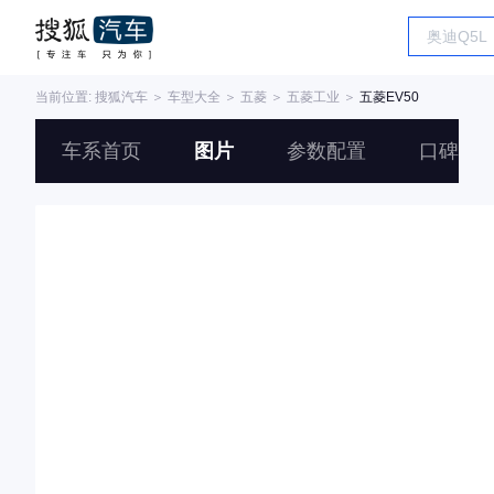
当前位置:
搜狐汽车
＞
车型大全
＞
五菱
＞
五菱工业
＞
五菱EV50
车系首页
图片
参数配置
口碑