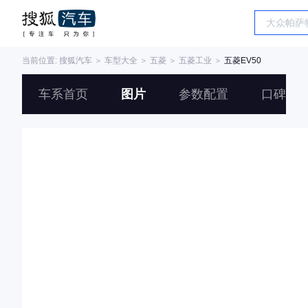
当前位置:
搜狐汽车
＞
车型大全
＞
五菱
＞
五菱工业
＞
五菱EV50
车系首页
图片
参数配置
口碑