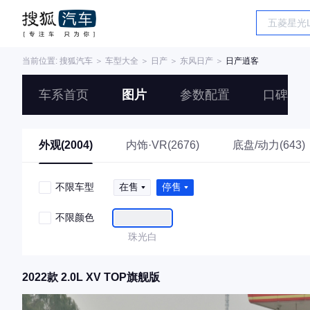
当前位置:
搜狐汽车
＞
车型大全
＞
日产
＞
东风日产
＞
日产逍客
车系首页
图片
参数配置
口碑
外观(2004)
内饰·VR(2676)
底盘/动力(643)
不限车型
在售
停售
不限颜色
珠光白
2022款 2.0L XV TOP旗舰版