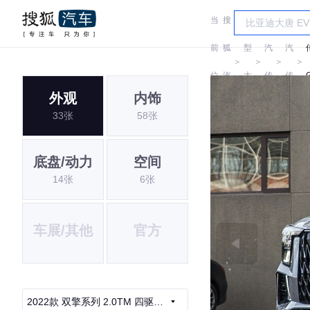
当
搜
车
广
广
前
狐
型
汽
汽
＞
＞
＞
＞
位
汽
大
传
传
外观
内饰
置:
车
全
祺
祺
33张
58张
底盘/动力
空间
14张
6张
车展/其他
官方
2022款 双擎系列 2.0TM 四驱尊