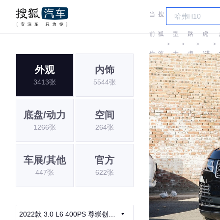
当
搜
车
路
前
狐
型
路
虎
＞
＞
＞
＞
位
汽
大
虎
(进
外观
内饰
置:
车
全
口)
3413张
5544张
底盘/动力
空间
1266张
264张
车展/其他
官方
447张
622张
2022款 3.0 L6 400PS 尊崇创世