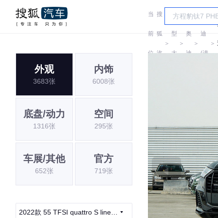
当
搜
车
奥
前
狐
型
奥
迪
＞
＞
＞
＞
位
汽
大
迪
(进
外观
内饰
置:
车
全
口)
3683张
6008张
底盘/动力
空间
1316张
295张
车展/其他
官方
652张
719张
2022款 55 TFSI quattro S line冰