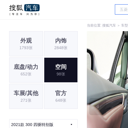
当前位置:
搜狐汽车
＞
车型
外观
内饰
1793张
2848张
底盘/动力
空间
652张
98张
车展/其他
官方
271张
648张
2021款 300 四驱特别版