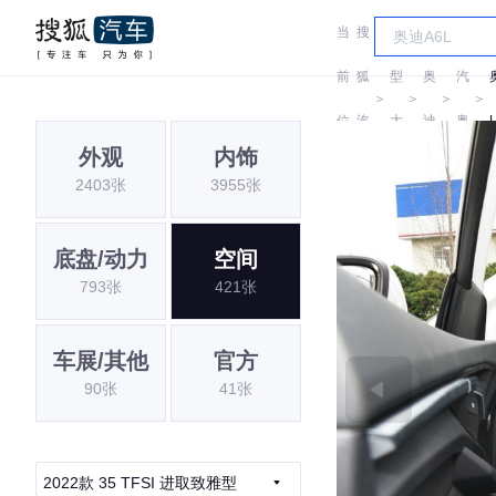
当
搜
车
一
前
狐
型
奥
汽
＞
＞
＞
＞
位
汽
大
迪
奥
外观
内饰
置:
车
全
迪
2403张
3955张
底盘/动力
空间
793张
421张
车展/其他
官方
90张
41张
2022款 35 TFSI 进取致雅型