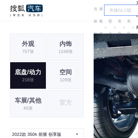
当
搜
车
雷
雷
前
狐
型
克
克
＞
＞
＞
＞
位
汽
大
萨
萨
外观
内饰
置:
车
全
斯
斯
757张
1248张
底盘/动力
空间
218张
128张
车展/其他
官方
45张
2022款 350h 前驱 创享版