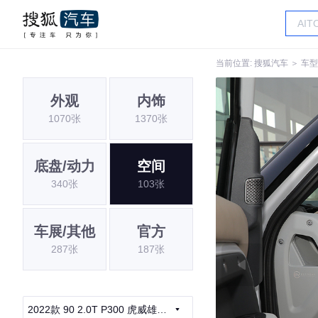
当前位置:
搜狐汽车
＞
车型
外观
内饰
1070张
1370张
底盘/动力
空间
340张
103张
车展/其他
官方
287张
187张
2022款 90 2.0T P300 虎威雄心