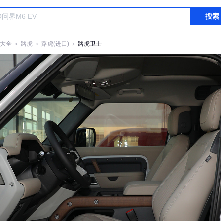
搜索
大全
＞
路虎
＞
路虎(进口)
＞
路虎卫士