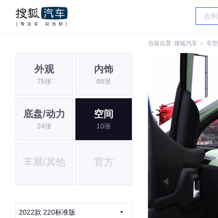
当前位置:
搜狐汽车
＞
车型
外观
内饰
75张
88张
底盘/动力
空间
24张
10张
车展/其他
官方
2022款 220标准版