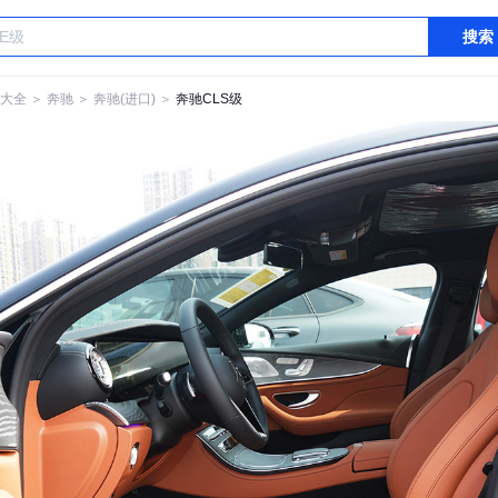
搜索
大全
＞
奔驰
＞
奔驰(进口)
＞
奔驰CLS级