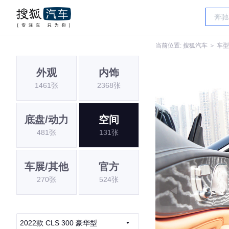
当前位置:
搜狐汽车
＞
车型
外观
内饰
1461张
2368张
底盘/动力
空间
481张
131张
车展/其他
官方
270张
524张
2022款 CLS 300 豪华型