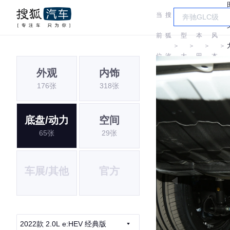
当
搜
车
东
前
狐
型
本
风
＞
＞
＞
＞
位
汽
大
田
本
外观
内饰
置:
车
全
田
176张
318张
底盘/动力
空间
65张
29张
车展/其他
官方
2022款 2.0L e:HEV 经典版