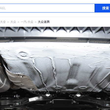
搜索
大全
＞
大众
＞
一汽-大众
＞
大众速腾