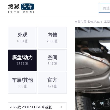
当前位置:
搜狐汽车
＞
车型
外观
内饰
4931张
7050张
底盘/动力
空间
1611张
341张
车展/其他
官方
663张
121张
2022款 280TSI DSG卓越版