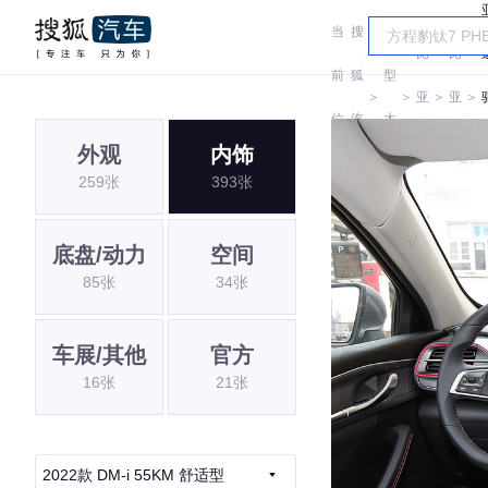
当
搜
车
比
比
前
狐
型
＞
＞
亚
＞
亚
＞
位
汽
大
迪
迪
外观
内饰
置:
车
全
259张
393张
底盘/动力
空间
85张
34张
车展/其他
官方
16张
21张
2022款 DM-i 55KM 舒适型