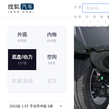
当
搜
车
前
狐
型
捷
捷
＞
＞
＞
＞
位
汽
大
途
途
外观
内饰
置:
车
全
428张
649张
底盘/动力
空间
137张
54张
车展/其他
官方
2022款 1.5T 手动芳华版 5座