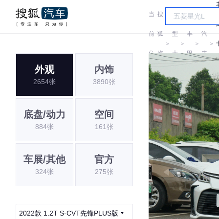
当
搜
车
一
前
狐
型
丰
汽
＞
＞
＞
＞
位
汽
大
田
丰
外观
内饰
置:
车
全
田
2654张
3890张
底盘/动力
空间
884张
161张
车展/其他
官方
324张
275张
2022款 1.2T S-CVT先锋PLUS版