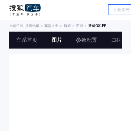
当前位置:
搜狐汽车
＞
车型大全
＞
斯威
＞
斯威
＞
斯威G01FF
车系首页
图片
参数配置
口碑