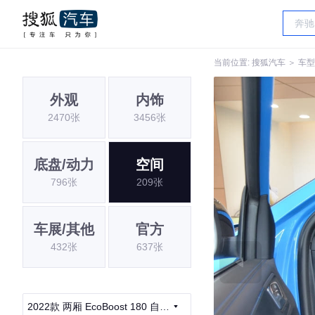
当前位置:
搜狐汽车
＞
车型
外观
内饰
2470张
3456张
底盘/动力
空间
796张
209张
车展/其他
官方
432张
637张
2022款 两厢 EcoBoost 180 自动