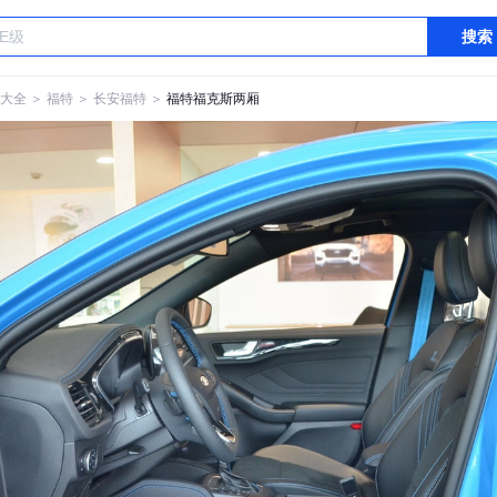
搜索
大全
＞
福特
＞
长安福特
＞
福特福克斯两厢