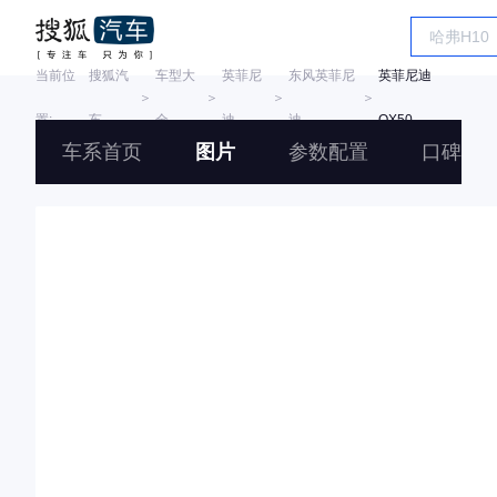
当前位
搜狐汽
车型大
英菲尼
东风英菲尼
英菲尼迪
＞
＞
＞
＞
置:
车
全
迪
迪
QX50
车系首页
图片
参数配置
口碑