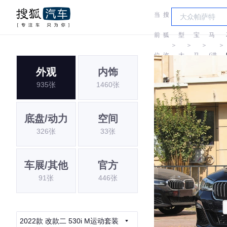
当
搜
车
宝
前
狐
型
宝
马
＞
＞
＞
＞
位
汽
大
马
(进
外观
内饰
置:
车
全
口)
935张
1460张
底盘/动力
空间
326张
33张
车展/其他
官方
91张
446张
2022款 改款二 530i M运动套装