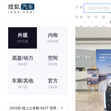
当
搜
车
汽
前
狐
型
别
通
＞
＞
＞
＞
位
汽
大
克
用
外观
内饰
置:
车
全
别
2371张
3693张
克
底盘/动力
空间
806张
200张
车展/其他
官方
367张
194张
2023款 陆上公务舱 652T 智慧尊