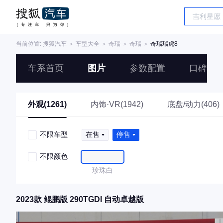
当前位置:
搜狐汽车
＞
车型大全
＞
奇瑞
＞
奇瑞
＞
奇瑞瑞虎8
车系首页
图片
参数配置
口碑
外观(1261)
内饰·VR(1942)
底盘/动力(406)
不限车型
在售
停售
不限颜色
珍珠白
2023款 鲲鹏版 290TGDI 自动卓越版