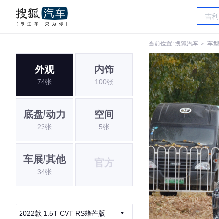
当前位置:
搜狐汽车
＞
车型
外观
内饰
74张
100张
底盘/动力
空间
23张
5张
车展/其他
官方
34张
2022款 1.5T CVT RS蜂芒版