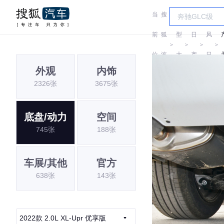
当
搜
车
东
前
狐
型
日
风
＞
＞
＞
＞
位
汽
大
产
日
外观
内饰
置:
车
全
产
2326张
3675张
底盘/动力
空间
745张
188张
车展/其他
官方
638张
143张
2022款 2.0L XL-Upr 优享版