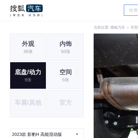
当前位置:
搜狐汽车
＞
车型
外观
内饰
36张
50张
底盘/动力
空间
9张
5张
车展/其他
官方
2023款 影豹H 高能混动版