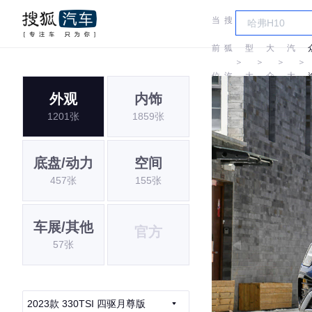
当
搜
车
上
前
狐
型
大
汽
＞
＞
＞
＞
位
汽
大
众
大
外观
内饰
置:
车
全
众
1201张
1859张
底盘/动力
空间
457张
155张
车展/其他
官方
57张
2023款 330TSI 四驱月尊版