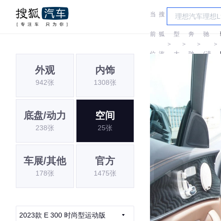
当
搜
车
奔
前
狐
型
奔
驰
＞
＞
＞
＞
位
汽
大
驰
(进
外观
内饰
置:
车
全
口)
942张
1308张
底盘/动力
空间
238张
25张
车展/其他
官方
178张
1475张
2023款 E 300 时尚型运动版