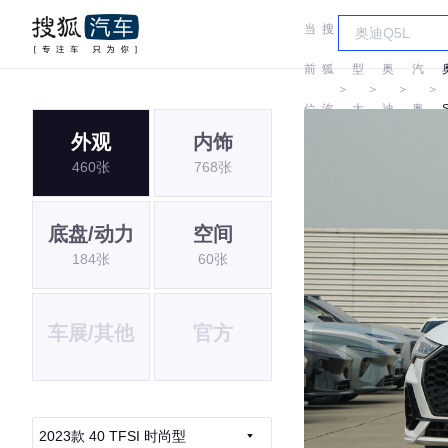
当
搜
车
一
前
狐
型
奥
汽
＞
＞
＞
＞
位
汽
大
迪
奥
外观
内饰
置:
车
全
迪
460张
768张
底盘/动力
空间
184张
60张
车展/其他
官方
2023款 40 TFSI 时尚型