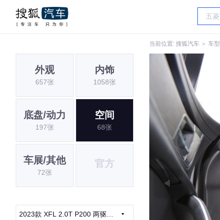
当前位置:
搜狐汽车
＞
车型
外观
内饰
657张
1058张
底盘/动力
空间
197张
68张
车展/其他
官方
72张
2023款 XFL 2.0T P200 两驱精