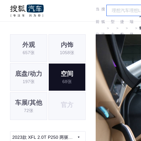
当
搜
车
奇
前
狐
型
捷
瑞
＞
＞
＞
＞
位
汽
大
豹
捷
外观
内饰
置:
车
全
豹
657张
1058张
底盘/动力
空间
197张
68张
车展/其他
官方
72张
2023款 XFL 2.0T P250 两驱尊