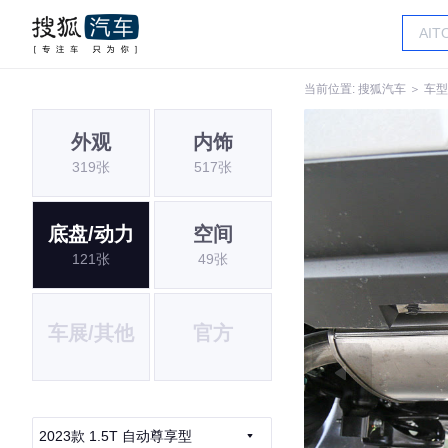
当前位置:
搜狐汽车
＞
车型
外观
内饰
319张
517张
底盘/动力
空间
121张
49张
车展/其他
官方
2023款 1.5T 自动尊享型