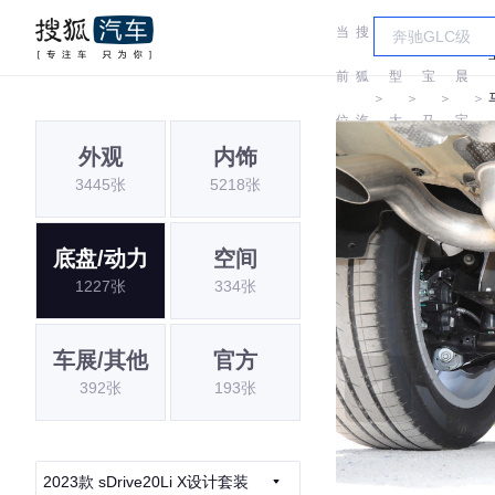
当
搜
车
华
前
狐
型
宝
晨
＞
＞
＞
＞
位
汽
大
马
宝
外观
内饰
置:
车
全
马
3445张
5218张
底盘/动力
空间
1227张
334张
车展/其他
官方
392张
193张
2023款 sDrive20Li X设计套装