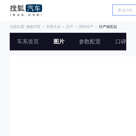
当前位置:
搜狐汽车
＞
车型大全
＞
日产
＞
郑州日产
＞
日产纳瓦拉
车系首页
图片
参数配置
口碑