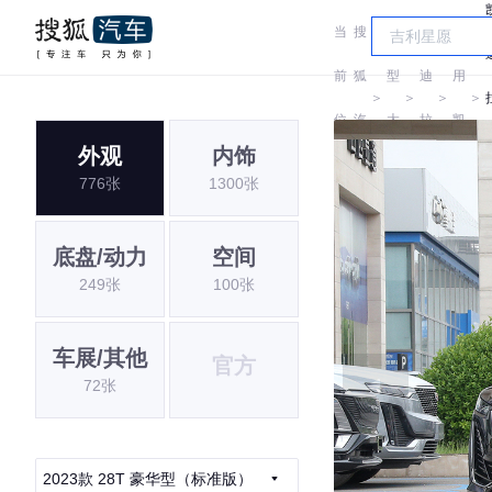
当
搜
车
凯
通
前
狐
型
迪
用
＞
＞
＞
＞
位
汽
大
拉
凯
外观
内饰
置:
车
全
克
迪
776张
1300张
拉
克
底盘/动力
空间
249张
100张
车展/其他
官方
72张
2023款 28T 豪华型（标准版）