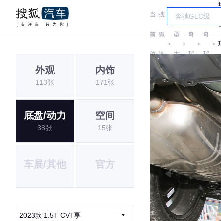
当
搜
车
前
狐
型
奇
奇
＞
＞
＞
＞
位
汽
大
瑞
瑞
外观
内饰
置:
车
全
113张
171张
底盘/动力
空间
38张
15张
车展/其他
官方
2023款 1.5T CVT享