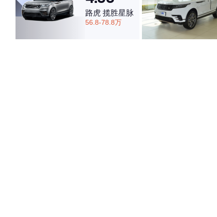
路虎 揽胜星脉
56.8-78.8万