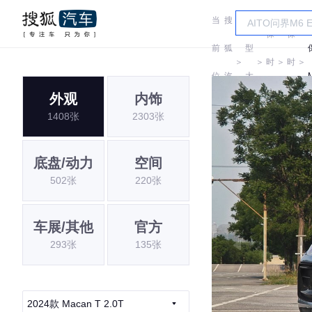
当
搜
车
保
保
前
狐
型
＞
＞
时
＞
时
＞
位
汽
大
捷
捷
外观
内饰
置:
车
全
1408张
2303张
底盘/动力
空间
502张
220张
车展/其他
官方
293张
135张
2024款 Macan T 2.0T