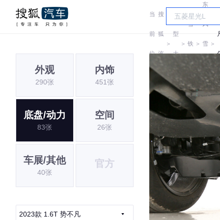
东
当
搜
车
雪
风
前
狐
型
＞
＞
铁
＞
雪
＞
位
汽
大
龙
铁
外观
内饰
置:
车
全
290张
451张
龙
底盘/动力
空间
83张
26张
车展/其他
官方
40张
2023款 1.6T 势不凡