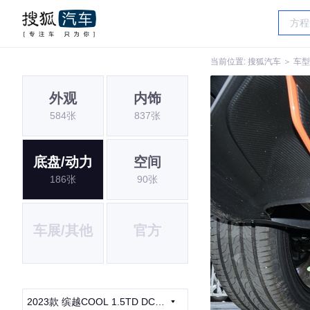
当前位置:
搜狐汽车
＞
车型
外观
内饰
584张
837张
底盘/动力
空间
186张
90张
车展/其他
官方
2023款 缤越COOL 1.5TD DCT