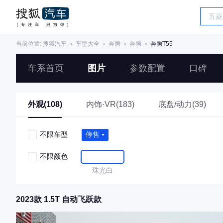
当前位置:
搜狐汽车
＞
车型大全
＞
奔腾
＞
奔腾
＞
奔腾T55
车系首页
图片
参数配置
口碑
外观(108)
内饰·VR(183)
底盘/动力(39)
不限车型
停售
不限颜色
珠光白
2023款 1.5T 自动飞跃款