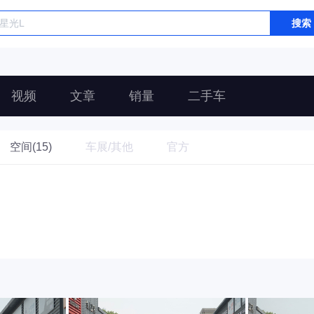
搜索
视频
文章
销量
二手车
空间(15)
车展/其他
官方