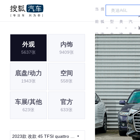
当
搜
车
一
前
狐
型
奥
汽
＞
＞
＞
＞
位
汽
大
迪
奥
外观
内饰
置:
车
全
迪
5637张
9409张
底盘/动力
空间
1943张
558张
车展/其他
官方
623张
633张
2023款 改款 45 TFSI quattro 臻