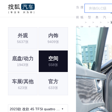
当
搜
车
一
前
狐
型
奥
汽
＞
＞
＞
＞
位
汽
大
迪
奥
外观
内饰
置:
车
全
迪
5637张
9409张
底盘/动力
空间
1943张
558张
车展/其他
官方
623张
633张
2023款 改款 45 TFSI quattro 臻