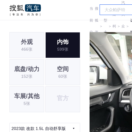
汽
当
搜
车
斯
大
前
狐
型
＞
＞
柯
＞
众
＞
位
汽
大
达
斯
外观
内饰
置:
车
全
466张
599张
柯
达
底盘/动力
空间
152张
60张
车展/其他
官方
5张
2023款 改款 1.5L 自动舒享版